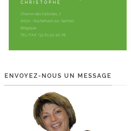
CHRISTOPHE
Chemin des Falloises, 7
6830 - Rochehaut-sur-Semois
Belgique
TEL/FAX: +32 61 50 40 78
ENVOYEZ-NOUS UN MESSAGE